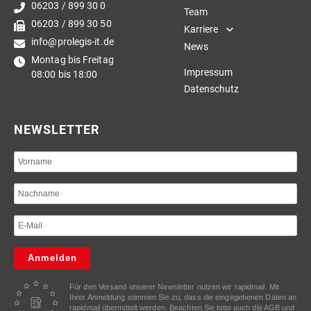
06203 / 899 30 0
Team
06203 / 899 30 50
Karriere
info@prolegis-it.de
News
Montag bis Freitag
Impressum
08:00 bis 18:00
Datenschutz
NEWSLETTER
Anmelden
Für den Versand unserer Newsletter nutzen wir rapidmail. Mit
Ihrer Anmeldung stimmen Sie zu, dass die eingegebenen Daten an
rapidmail übermittelt werden. Beachten Sie bitte auch die
AGB
und