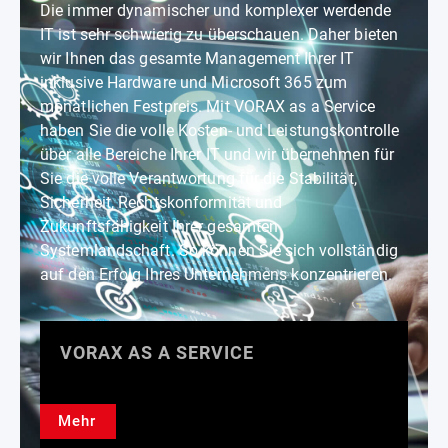
Die immer dynamischer und komplexer werdende
IT ist sehr schwierig zu überschauen. Daher bieten
wir Ihnen das gesamte Management Ihrer IT
inklusive Hardware und Microsoft 365 zum
monatlichen Festpreis. Mit VORAX as a Service
haben Sie die volle Kosten- und Leistungskontrolle
über alle Bereiche Ihrer IT und wir übernehmen für
Sie die volle Verantwortung für die Stabilität,
Sicherheit, Rechtskonformität und
Zukunftsfähigkeit Ihrer gesamten
Systemlandschaft. So können Sie sich vollständig
auf den Erfolg Ihres Unternehmens konzentrieren.
VORAX AS A SERVICE
Mehr