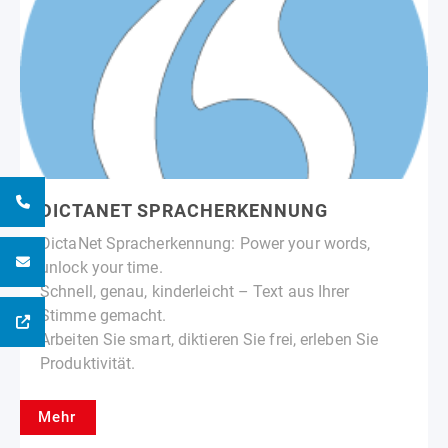
DICTANET SPRACHERKENNUNG
DictaNet Spracherkennung: Power your words,
unlock your time.
Schnell, genau, kinderleicht – Text aus Ihrer
Stimme gemacht.
Arbeiten Sie smart, diktieren Sie frei, erleben Sie
Produktivität.
Mehr