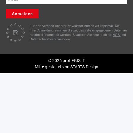
Anmelden
Für den Versand unserer Newsletter nutzen wir rapidmail. Mit
Ihrer Anmeldung stimmen Sie zu, dass die eingegebenen Daten an
rapidmail übermittelt werden. Beachten Sie bitte auch die
AGB
und
Datenschutzbestimmungen
.
© 2026 proLEGIS IT
Mit ♥ gestaltet von
STARTS Design