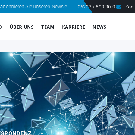
 unseren Newsletter! Klicken Sie hier
06203 / 899 30 0
Kont
O
ÜBER UNS
TEAM
KARRIERE
NEWS
ESPONDENZ