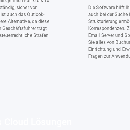
ls je nach Fall 6 bis 10
tändig, sicher vor
Die Software hilft I
 ist auch das Outlook-
auch bei der Suche i
re Alternative, da diese
Strukturierung ermö
r Geschäftsführer trägt
Korrespondenzen. Zus
steuerrechtliche Strafen
Email Server und Sp
Sie alles von Buchu
Einrichtung und Erwe
Fragen zur Anwend
s Cloud Lösungen