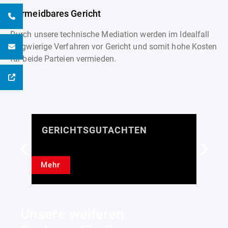
Vermeidbares Gericht
Durch unsere technische Mediation werden im Idealfall
langwierige Verfahren vor Gericht und somit hohe Kosten
für beide Parteien vermieden.
GERICHTSGUTACHTEN
V
Mehr
M
Unsere weiteren