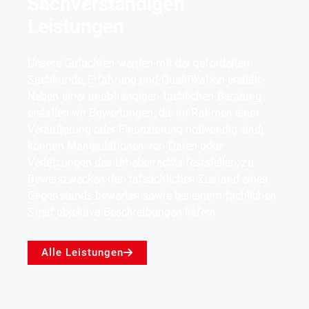
Sachverständigen
Leistungen
Unsere Gutachten werden mit der geforderten
Sachkunde, Erfahrung und Qualifikation erstellt.
Neben einer unabhängigen fachlichen Beratung
erstellen wir Bewertungen, die im Rahmen einer
Veräußerung oder Finanzierung notwendig sind,
können Manipulationen von Daten oder
Verletzungen des Urheberrechts feststellen, zu
Beweiszwecken den tatsächlichen Zustand eines
Gegenstands bewerten sowie bei einem fachlichen
Streit objektive Beschreibungen liefern.
Alle Leistungen