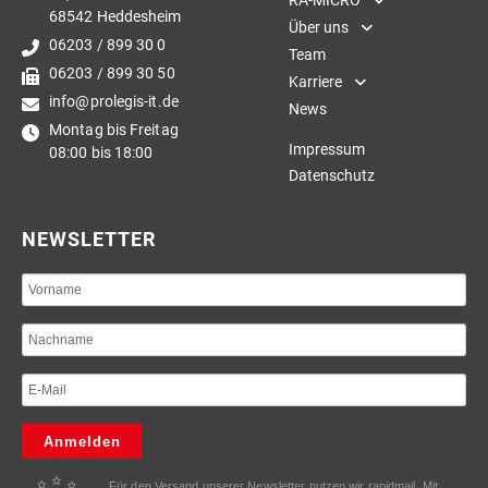
RA-MICRO
68542 Heddesheim
Über uns
06203 / 899 30 0
Team
06203 / 899 30 50
Karriere
info@prolegis-it.de
News
Montag bis Freitag
Impressum
08:00 bis 18:00
Datenschutz
NEWSLETTER
Anmelden
Für den Versand unserer Newsletter nutzen wir rapidmail. Mit