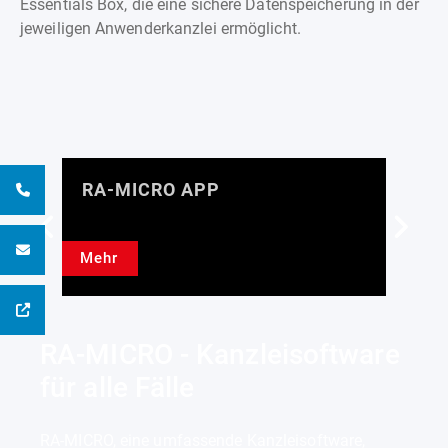
Essentials Box, die eine sichere Datenspeicherung in der
jeweiligen Anwenderkanzlei ermöglicht.
RA-MICRO APP
R
Mehr
M
RA-MICRO - Kanzleisoftware
für alle Fälle
RA-MICRO, eine umfassende Kanzleisoftware,