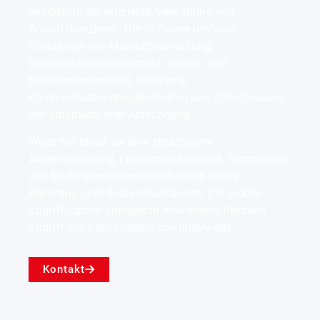
ermöglicht die effiziente Verwaltung von
Anwaltskanzleien. Die Software umfasst
Funktionen wie Mandatsverwaltung,
Dokumentenmanagement, Termin- und
Fristenmanagement, integrierte
Kommunikationsmöglichkeiten und Zeiterfassung
mit automatisierter Abrechnung.
Weiterhin bietet sie eine strukturierte
Aktenverwaltung, Finanzmanagement, Compliance-
und Rechtsprechungsdatenbanken sowie
Reporting- und Analysefunktionen. Die mobile
Zugriffsoption ermöglicht Anwendern flexiblen
Zugriff auf Kanzleidaten von unterwegs.
Kontakt