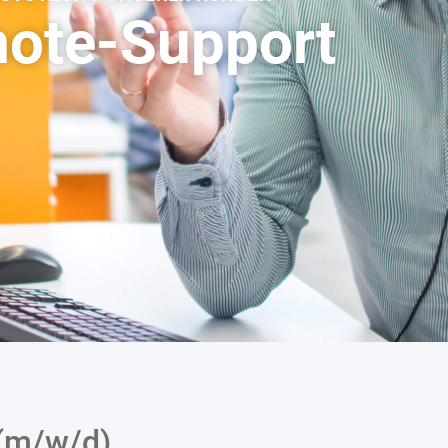
ote-Support
 (m/w/d)