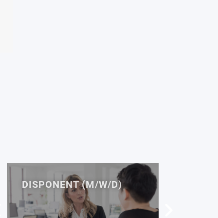
NENT (M/W/D)
SERVICE DESK
MITARBEITER (M/