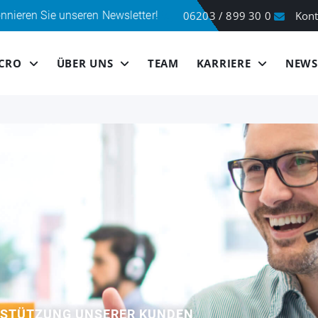
ren Newsletter! Klicken Sie hier
06203 / 899 30 0
Kont
ICRO
ÜBER UNS
TEAM
KARRIERE
NEWS
RSTÜTZUNG UNSERER KUNDEN