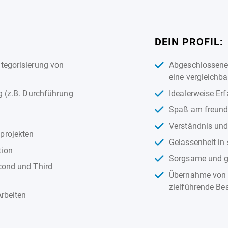
DEIN PROFIL:
tegorisierung von
Abgeschlossene 
eine vergleichba
g (z.B. Durchführung
Idealerweise Erf
Spaß am freund
Verständnis und
projekten
Gelassenheit in 
tion
Sorgsame und g
cond und Third
Übernahme von V
zielführende Be
Arbeiten