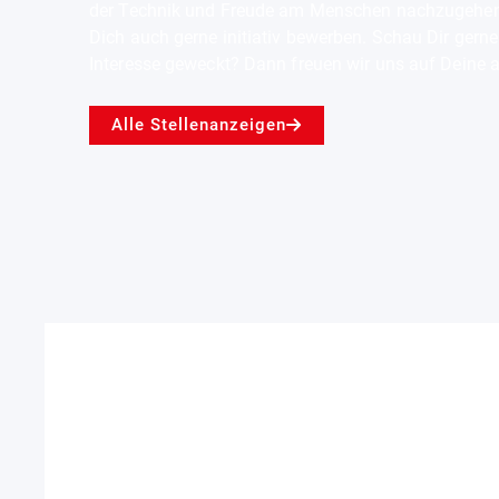
der Technik und Freude am Menschen nachzugehen. F
Dich auch gerne initiativ bewerben. Schau Dir gern
Mehr
Interesse geweckt? Dann freuen wir uns auf Deine
Alle Stellenanzeigen