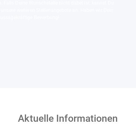
alls Deine Wunschstelle nicht dabei ist, kannst Du
e unsere weiteren Stellenangebote an. Haben wir Dein
Mehr
Mehr
 aussagekräftige Bewerbung!
Aktuelle Informationen