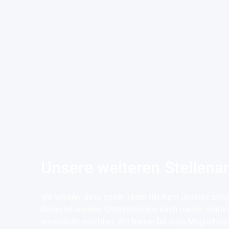
Unsere weiteren Stellena
SYSTEMADMINISTRATO
Wir wissen, dass unser Team der Kern unseres Erfol
R (M/W/D)
Bereiche unseres Unternehmens nach neuen, motivie
entwickeln möchten. Wir bieten Dir viele Möglichke